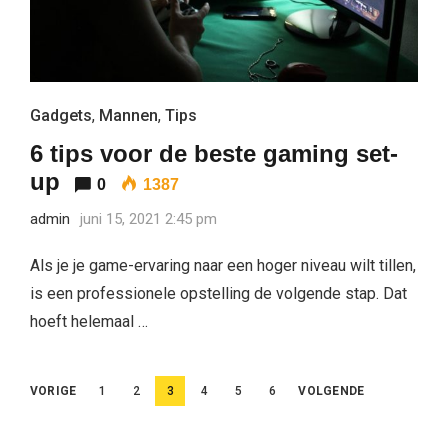
Gadgets
,
Mannen
,
Tips
6 tips voor de beste gaming set-
up
0
1387
admin
juni 15, 2021 2:45 pm
Als je je game-ervaring naar een hoger niveau wilt tillen,
is een professionele opstelling de volgende stap. Dat
hoeft helemaal …
Berichten
VORIGE
1
2
3
4
5
6
VOLGENDE
paginering