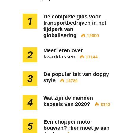
De complete gids voor
1
transportbedrijven in het
tijdperk van
globalisering
19000
Meer leren over
2
kwarktassen
17144
De populariteit van doggy
3
style
14780
Wat zijn de mannen
4
kapsels van 2020?
8142
Een chopper motor
5
bouwen? Hier moet je aan