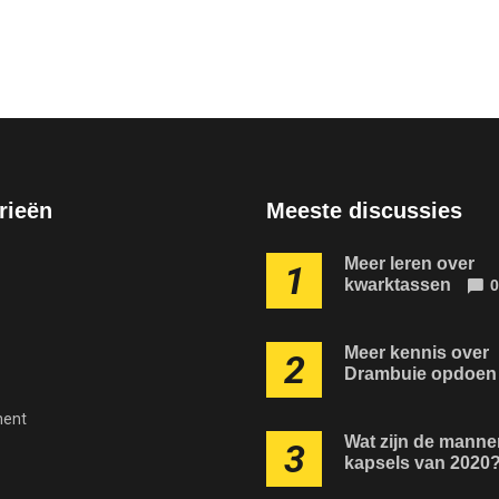
rieën
Meeste discussies
Meer leren over
1
kwarktassen
0
Meer kennis over
2
Drambuie opdoen
ment
Wat zijn de manne
3
kapsels van 2020