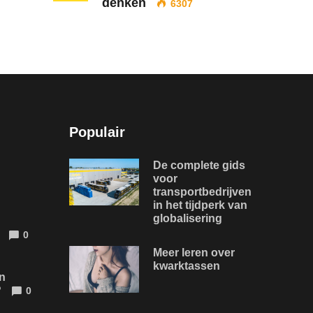
denken
6307
Populair
De complete gids
voor
transportbedrijven
in het tijdperk van
globalisering
0
Meer leren over
kwarktassen
n
?
0