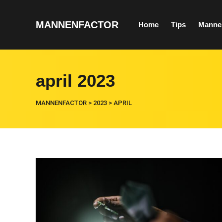
MANNENFACTOR
Home
Tips
Manne
april 2023
MANNENFACTOR
>
2023
>
APRIL