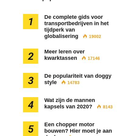
De complete gids voor
1
transportbedrijven in het
tijdperk van
globalisering
19002
Meer leren over
2
kwarktassen
17146
De populariteit van doggy
3
style
14783
Wat zijn de mannen
4
kapsels van 2020?
8143
Een chopper motor
5
bouwen? Hier moet je aan