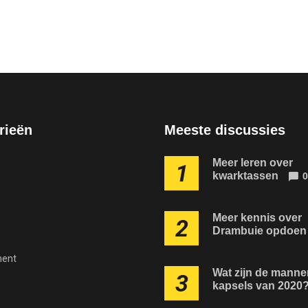
rieën
Meeste discussies
Meer leren over
1
kwarktassen
0
Meer kennis over
2
Drambuie opdoen
ment
Wat zijn de manne
3
kapsels van 2020