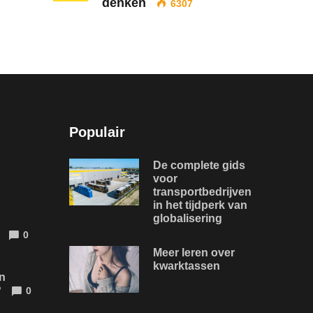
denken
6307
Populair
De complete gids
voor
transportbedrijven
in het tijdperk van
globalisering
0
Meer leren over
kwarktassen
n
?
0