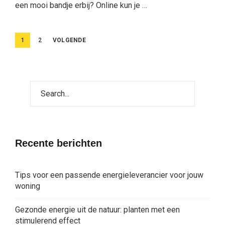
een mooi bandje erbij? Online kun je …
Berichten
1
2
VOLGENDE
paginering
Recente berichten
Tips voor een passende energieleverancier voor jouw
woning
Gezonde energie uit de natuur: planten met een
stimulerend effect