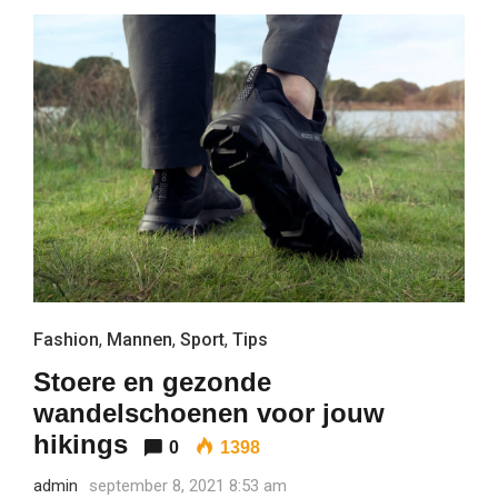
Fashion
,
Mannen
,
Sport
,
Tips
Stoere en gezonde
wandelschoenen voor jouw
hikings
0
1398
admin
september 8, 2021 8:53 am