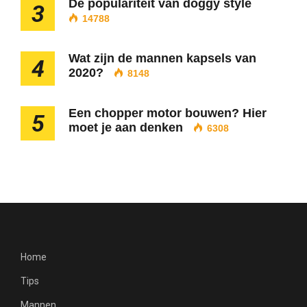
De populariteit van doggy style
3
14788
Wat zijn de mannen kapsels van
4
2020?
8148
Een chopper motor bouwen? Hier
5
moet je aan denken
6308
Home
Tips
Mannen