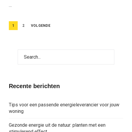
…
Berichten
1
2
VOLGENDE
paginering
Recente berichten
Tips voor een passende energieleverancier voor jouw
woning
Gezonde energie uit de natuur: planten met een
stimulerend effect