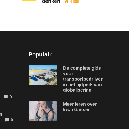
denken
6306
Populair
De complete gids
voor
transportbedrijven
in het tijdperk van
globalisering
0
Meer leren over
kwarktassen
n
?
0