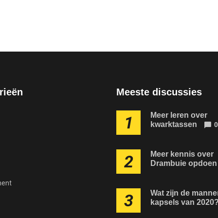
rieën
Meeste discussies
Meer leren over
1
kwarktassen
0
Meer kennis over
2
Drambuie opdoen
ment
Wat zijn de manne
3
kapsels van 2020