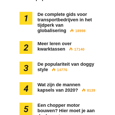
De complete gids voor
1
transportbedrijven in het
tijdperk van
globalisering
18998
Meer leren over
2
kwarktassen
17140
De populariteit van doggy
3
style
14776
Wat zijn de mannen
4
kapsels van 2020?
8139
Een chopper motor
5
bouwen? Hier moet je aan