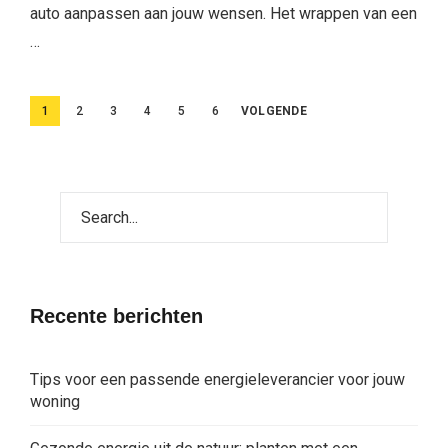
auto aanpassen aan jouw wensen. Het wrappen van een
…
Berichten
1
2
3
4
5
6
VOLGENDE
paginering
Recente berichten
Tips voor een passende energieleverancier voor jouw
woning