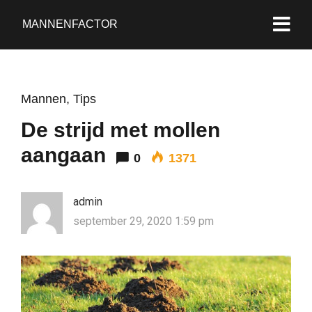
MANNENFACTOR
Mannen
,
Tips
De strijd met mollen
aangaan
0
1371
admin
september 29, 2020 1:59 pm