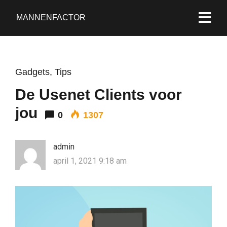
MANNENFACTOR
Gadgets
,
Tips
De Usenet Clients voor
jou
0
1307
admin
april 1, 2021 9:18 am