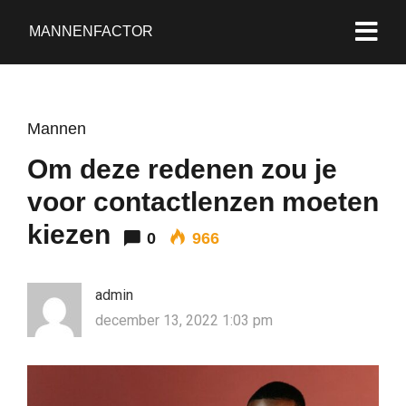
MANNENFACTOR
Mannen
Om deze redenen zou je
voor contactlenzen moeten
kiezen
0
966
admin
december 13, 2022 1:03 pm