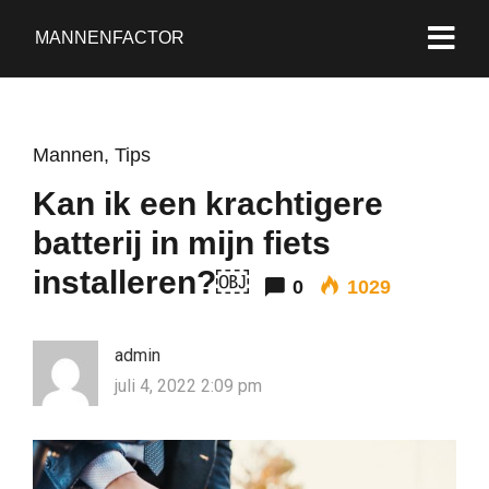
MANNENFACTOR
Mannen
,
Tips
Kan ik een krachtigere
batterij in mijn fiets
installeren?￼
0
1029
admin
juli 4, 2022 2:09 pm