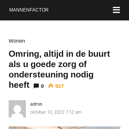
MANNENFACTOR
Wonen
Omring, altijd in de buurt
als u goede zorg of
ondersteuning nodig
heeft
0
927
admin
oktober 10, 2022 7:12 am