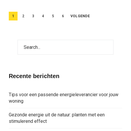
Berichten
1
2
3
4
5
6
VOLGENDE
paginering
Recente berichten
Tips voor een passende energieleverancier voor jouw
woning
Gezonde energie uit de natuur: planten met een
stimulerend effect